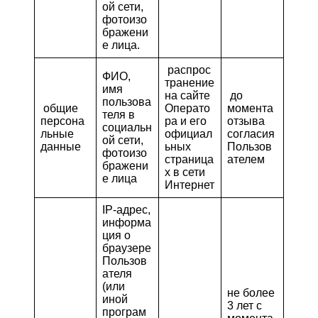
ой сети,
фотоизо
бражени
е лица.
распрос
ФИО,
транение
имя
на сайте
до
пользова
общие
Операто
момента
теля в
персона
ра и его
отзыва
социальн
льные
официал
согласия
ой сети,
данные
ьных
Пользов
фотоизо
страница
ателем
бражени
х в сети
е лица
Интернет
IP-адрес,
информа
ция о
браузере
Пользов
ателя
(или
не более
иной
3 лет с
програм