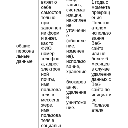
вляет о
1 года с
запись,
себе
момента
системат
самостоя
прекращ
изация,
тельно
ения
накоплен
при
Пользов
ие,
заполнен
ателем
уточнени
ии форм
использо
е
и анкет,
вания
(обновле
как то:
Веб-
общие
ние,
ФИО,
сайта
персона
изменен
номер
или не
льные
ие),
телефон
более 6
данные
использо
а, адрес
месяцев
вание,
электрон
в случае
хранение
ной
удаления
,
почты,
данных с
блокиров
имя
Веб-
ание,
пользова
сайта по
удаление
теля в
инициати
и
мессенд
ве
уничтоже
жере,
Пользов
ние.
имя
ателя.
пользова
теля в
социальн