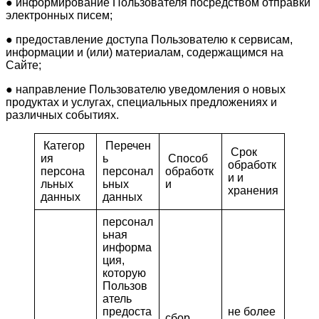
● информирование Пользователя посредством отправки
электронных писем;
● предоставление доступа Пользователю к сервисам,
информации и (или) материалам, содержащимся на
Сайте;
● направление Пользователю уведомления о новых
продуктах и услугах, специальных предложениях и
различных событиях.
Категор
Перечен
Срок
ия
ь
Способ
обработк
персона
персонал
обработк
и и
льных
ьных
и
хранения
данных
данных
персонал
ьная
информа
ция,
которую
Пользов
атель
предоста
не более
сбор,