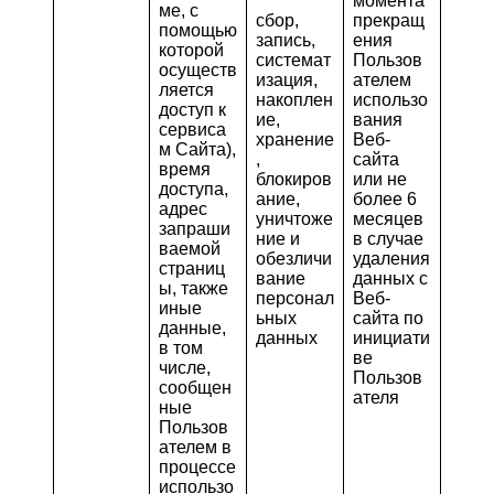
момента
ме, с
сбор,
прекращ
помощью
запись,
ения
которой
системат
Пользов
осуществ
изация,
ателем
ляется
накоплен
использо
доступ к
ие,
вания
сервиса
хранение
Веб-
м Сайта),
,
сайта
время
блокиров
или не
доступа,
ание,
более 6
адрес
уничтоже
месяцев
запраши
ние и
в случае
ваемой
обезличи
удаления
страниц
вание
данных с
ы, также
персонал
Веб-
иные
ьных
сайта по
данные,
данных
инициати
в том
ве
числе,
Пользов
сообщен
ателя
ные
Пользов
ателем в
процессе
использо