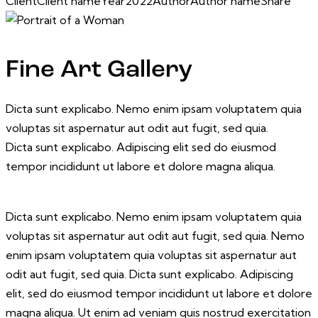
Client
Client name
Year
2022
Author
Author name
Share
Twitter-
Facebook
Share-
Copy
new
email
URL
to
Fine Art Gallery
clipboard
Dicta sunt explicabo. Nemo enim ipsam voluptatem quia
voluptas sit aspernatur aut odit aut fugit, sed quia.
Dicta sunt explicabo. Adipiscing elit sed do eiusmod
tempor incididunt ut labore et dolore magna aliqua.
Dicta sunt explicabo. Nemo enim ipsam voluptatem quia
voluptas sit aspernatur aut odit aut fugit, sed quia. Nemo
enim ipsam voluptatem quia voluptas sit aspernatur aut
odit aut fugit, sed quia. Dicta sunt explicabo. Adipiscing
elit, sed do eiusmod tempor incididunt ut labore et dolore
magna aliqua. Ut enim ad veniam quis nostrud exercitation