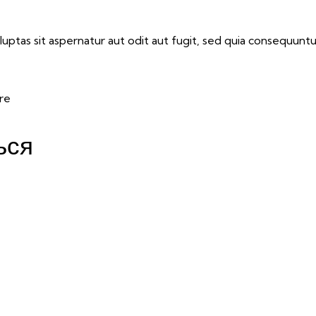
ptas sit aspernatur aut odit aut fugit, sed quia consequunt
re
ься